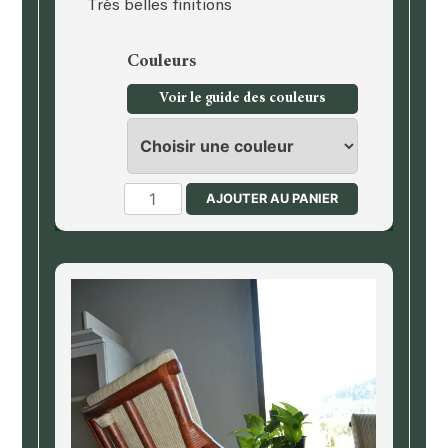
Très belles finitions
Couleurs
Voir le guide des couleurs
quantité
AJOUTER AU PANIER
de
Table
basse