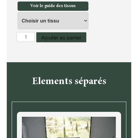
Voir le guide des tissus
quantité
Ajouter au panier
de
Canapé
2
places
Elements séparés