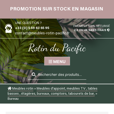
Skip
 12
to
PROMOTION SUR STOCK EN MAGASIN
content
UNE QUESTION ?
PAIEMENT 100% SÉCURISÉ
+33 (0) 5 59 63 65 95
2,3 OU 4X SANS FRAIS
contact@meubles-rotin-pacific.fr
Rotin du Pacific
MENU
Recherche
de
produits
Meubles rotin
»
Meubles d'appoint, meubles TV , tables
basses , étagères, bureaux, comptoirs, tabourets de bar,
»
Bureau