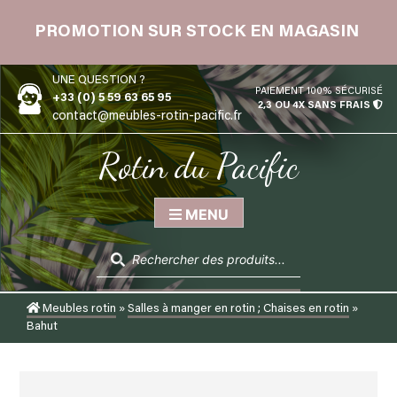
Skip
 12
to
PROMOTION SUR STOCK EN MAGASIN
content
UNE QUESTION ?
PAIEMENT 100% SÉCURISÉ
+33 (0) 5 59 63 65 95
2,3 OU 4X SANS FRAIS
contact@meubles-rotin-pacific.fr
Rotin du Pacific
MENU
Recherche
de
produits
Meubles rotin
»
Salles à manger en rotin ; Chaises en rotin
»
Bahut