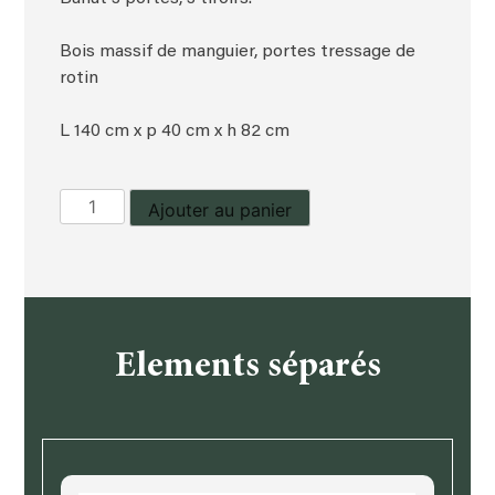
Bois massif de manguier, portes tressage de
rotin
L 140 cm x p 40 cm x h 82 cm
quantité
Ajouter au panier
de
Bahut
manguier
et
rotin
Elements séparés