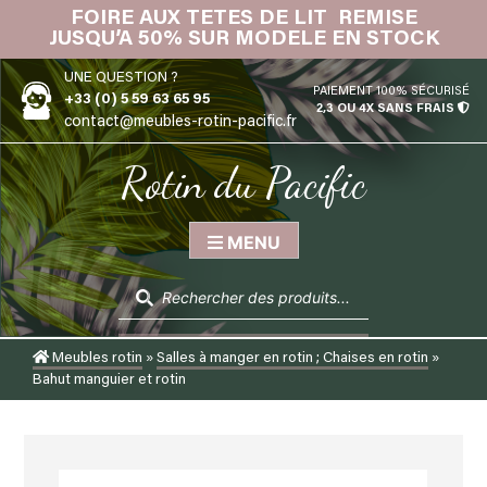
Skip
FOIRE AUX TETES DE LIT REMISE
IN
to
JUSQU’A 50% SUR MODELE EN STOCK
content
UNE QUESTION ?
PAIEMENT 100% SÉCURISÉ
+33 (0) 5 59 63 65 95
2,3 OU 4X SANS FRAIS
contact@meubles-rotin-pacific.fr
Rotin du Pacific
MENU
Recherche
de
produits
Meubles rotin
»
Salles à manger en rotin ; Chaises en rotin
»
Bahut manguier et rotin