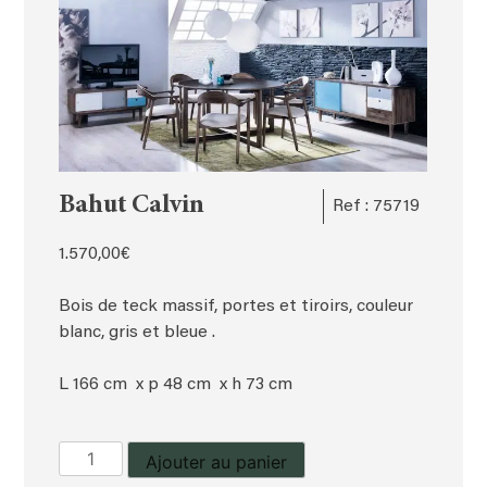
Bahut Calvin
Ref : 75719
1.570,00
€
Bois de teck massif, portes et tiroirs, couleur
blanc, gris et bleue .
L 166 cm x p 48 cm x h 73 cm
quantité
Ajouter au panier
de