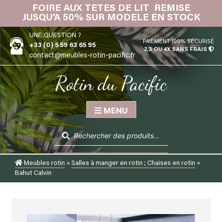
Skip
FOIRE AUX TETES DE LIT REMISE
IN
to
JUSQU’A 50% SUR MODELE EN STOCK
content
UNE QUESTION ?
PAIEMENT 100% SÉCURISÉ
+33 (0) 5 59 63 65 95
2,3 OU 4X SANS FRAIS
contact@meubles-rotin-pacific.fr
Rotin du Pacific
MENU
Recherche
de
produits
Meubles rotin
»
Salles à manger en rotin ; Chaises en rotin
»
Bahut Calvin