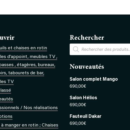
uvrir
Rechercher
Recherche
ils et chaises en rotin
de
produits
es d'appoint, meubles TV ,
basses , étagères, bureaux,
Nouveautés
rs, tabourets de bar,
Salon complet Mango
les TV
690,00
€
lassé
Salon Hélios
eautés
690,00
€
ssionnels / Nos réalisations
otions
Fauteuil Dakar
690,00
€
s à manger en rotin ; Chaises