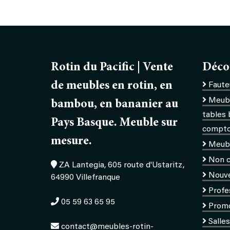
Rotin du Pacific | Vente
Déco
de meubles en rotin, en
Fauteu
Meubl
bambou, en bananier au
tables 
Pays Basque. Meuble sur
comptoi
mesure.
Meub
Non c
ZA Lantegia, 605 route d'Ustaritz,
Nouv
64990 Villefranque
Profe
05 59 63 65 95
Prom
Salle
contact@meubles-rotin-