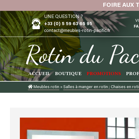
Skip
FOIRE AUX 
to
UNE QUESTION ?
content
V
+33 (0) 5 59 63 65 95
FA
contact@meubles-rotin-pacific.fr
Rotin du Pac
ACCUEIL
BOUTIQUE
PROMOTIONS
PROF
Meubles rotin
»
Salles à manger en rotin ; Chaises en rot