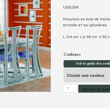
1.930,00
€
Structure en bois de freine
arrondis et sur glissières.
L 214 cm x p 59 cm h 92 
Couleurs
Voir le guide des cou
quantité
Ajouter au pan
de
Bahut