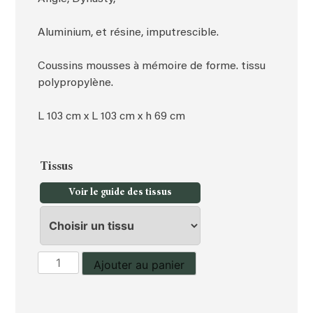
Aluminium, et résine, imputrescible.
Coussins mousses à mémoire de forme. tissu
polypropylène.
L 103 cm x L 103 cm x h 69 cm
Tissus
Voir le guide des tissus
quantité
Ajouter au panier
de
Angle,
Dynasty