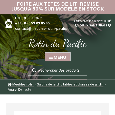
Skip
FOIRE AUX TETES DE LIT REMISE
IN
to
JUSQU’A 50% SUR MODELE EN STOCK
content
UNE QUESTION ?
PAIEMENT 100% SÉCURISÉ
+33 (0) 5 59 63 65 95
2,3 OU 4X SANS FRAIS
contact@meubles-rotin-pacific.fr
Rotin du Pacific
MENU
Recherche
de
produits
Meubles rotin
»
Salons de jardin, tables et chaises de jardin
»
Angle, Dynasty