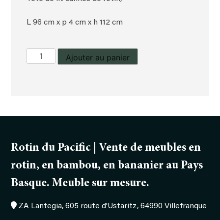
L 96 cm x p 4 cm x h 112 cm
quantité
Ajouter au panier
de
Tête
de
lit
Rotin du Pacific | Vente de meubles en
rotin, en bambou, en bananier au Pays
Basque. Meuble sur mesure.
ZA Lantegia, 605 route d'Ustaritz, 64990 Villefranque