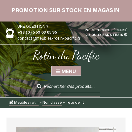
Skip
 12
to
PROMOTION SUR STOCK EN MAGASIN
content
UNE QUESTION ?
PAIEMENT 100% SÉCURISÉ
+33 (0) 5 59 63 65 95
2,3 OU 4X SANS FRAIS
contact@meubles-rotin-pacific.fr
Rotin du Pacific
MENU
Recherche
de
produits
Meubles rotin
»
Non classé
»
Tête de lit